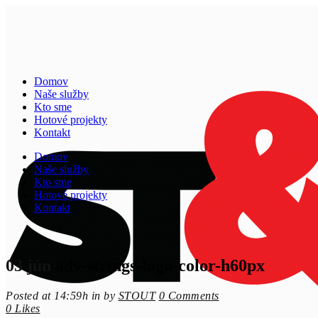
Domov
Naše služby
Kto sme
Hotové projekty
Kontakt
Domov
Naše služby
Kto sme
Hotové projekty
Kontakt
03 jún
adv-strings-logo-color-h60px
Posted at 14:59h
in
by
STOUT
0 Comments
0
Likes