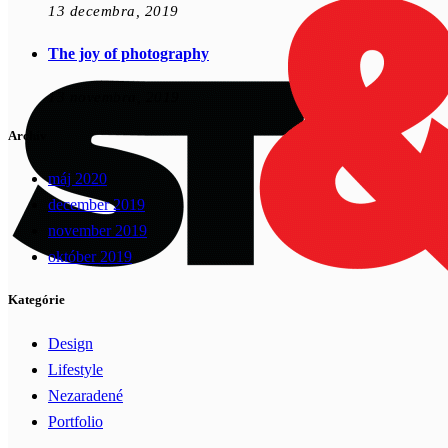
13 decembra, 2019
The joy of photography
13 novembra, 2019
Archív
máj 2020
december 2019
november 2019
október 2019
Kategórie
Design
Lifestyle
Nezaradené
Portfolio