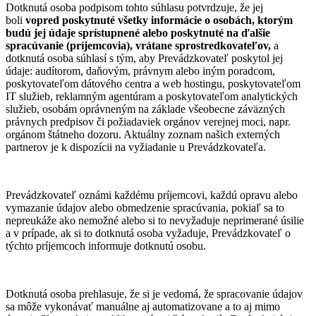
Dotknutá osoba podpisom tohto súhlasu potvrdzuje, že jej
boli
vopred
poskytnuté všetky informácie o osobách, ktorým
budú jej údaje sprístupnené alebo poskytnuté na ďalšie
spracúvanie (príjemcovia), vrátane sprostredkovateľov,
a
dotknutá osoba súhlasí s tým, aby Prevádzkovateľ poskytol jej
údaje: audítorom, daňovým, právnym alebo iným poradcom,
poskytovateľom dátového centra a web hostingu, poskytovateľom
IT služieb, reklamným agentúram a poskytovateľom analytických
služieb, osobám oprávneným na základe všeobecne záväzných
právnych predpisov či požiadaviek orgánov verejnej moci, napr.
orgánom štátneho dozoru. Aktuálny zoznam našich externých
partnerov je k dispozícii na vyžiadanie u Prevádzkovateľa.
Prevádzkovateľ oznámi každému príjemcovi, každú opravu alebo
vymazanie údajov alebo obmedzenie spracúvania, pokiaľ sa to
nepreukáže ako nemožné alebo si to nevyžaduje neprimerané úsilie
a v prípade, ak si to dotknutá osoba vyžaduje, Prevádzkovateľ o
týchto príjemcoch informuje dotknutú osobu.
Dotknutá osoba prehlasuje, že si je vedomá, že spracovanie údajov
sa môže vykonávať manuálne aj automatizovane a to aj mimo