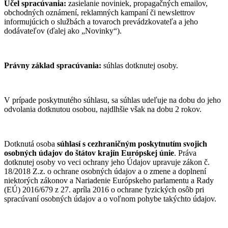
Účel spracúvania:
zasielanie noviniek, propagačných emailov,
obchodných oznámení, reklamných kampaní či newslettrov
informujúcich o službách a tovaroch prevádzkovateľa a jeho
dodávateľov (ďalej ako „Novinky“).
Právny základ spracúvania:
súhlas dotknutej osoby.
V prípade poskytnutého súhlasu, sa súhlas udeľuje na dobu do jeho
odvolania dotknutou osobou, najdlhšie však na dobu 2 rokov.
Dotknutá osoba
súhlasí s cezhraničným poskytnutím svojich
osobných údajov do štátov krajín Európskej únie
. Práva
dotknutej osoby vo veci ochrany jeho Údajov upravuje zákon č.
18/2018 Z.z. o ochrane osobných údajov a o zmene a doplnení
niektorých zákonov a Nariadenie Európskeho parlamentu a Rady
(EÚ) 2016/679 z 27. apríla 2016 o ochrane fyzických osôb pri
spracúvaní osobných údajov a o voľnom pohybe takýchto údajov.