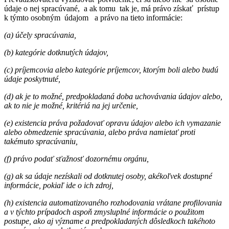
údaje o nej spracúvané, a ak tomu tak je, má právo získať prístup
k týmto osobným údajom a právo na tieto informácie:
(a) účely spracúvania,
(b) kategórie dotknutých údajov,
(c) príjemcovia alebo kategórie príjemcov, ktorým boli alebo budú
údaje poskytnuté,
(d) ak je to možné, predpokladaná doba uchovávania údajov alebo,
ak to nie je možné, kritériá na jej určenie,
(e) existencia práva požadovať opravu údajov alebo ich vymazanie
alebo obmedzenie spracúvania, alebo práva namietať proti
takémuto spracúvaniu,
(f) právo podať sťažnosť dozornému orgánu,
(g) ak sa údaje nezískali od dotknutej osoby, akékoľvek dostupné
informácie, pokiaľ ide o ich zdroj,
(h) existencia automatizovaného rozhodovania vrátane profilovania
a v týchto prípadoch aspoň zmysluplné informácie o použitom
postupe, ako aj význame a predpokladaných dôsledkoch takéhoto