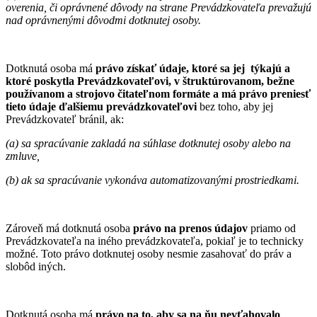
overenia, či oprávnené dôvody na strane Prevádzkovateľa prevažujú
nad oprávnenými dôvodmi dotknutej osoby.
Dotknutá osoba má
právo získať údaje, ktoré sa jej týkajú a
ktoré poskytla Prevádzkovateľovi, v štruktúrovanom, bežne
používanom a strojovo čitateľnom formáte a má právo preniesť
tieto údaje ďalšiemu prevádzkovateľovi
bez toho, aby jej
Prevádzkovateľ bránil, ak:
(a) sa spracúvanie zakladá na súhlase dotknutej osoby alebo na
zmluve,
(b) ak sa spracúvanie vykonáva automatizovanými prostriedkami.
Zároveň má dotknutá osoba
právo na prenos údajov
priamo od
Prevádzkovateľa na iného prevádzkovateľa, pokiaľ je to technicky
možné. Toto právo dotknutej osoby nesmie zasahovať do práv a
slobôd iných.
Dotknutá osoba má
právo na to, aby sa na ňu nevťahovalo