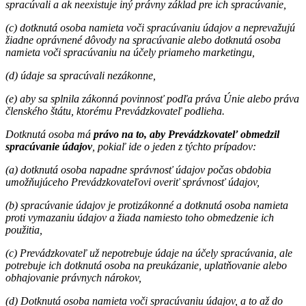
spracúvali a ak neexistuje iný právny základ pre ich spracúvanie,
(c) dotknutá osoba namieta voči spracúvaniu údajov a neprevažujú
žiadne oprávnené dôvody na spracúvanie alebo dotknutá osoba
namieta voči spracúvaniu na účely priameho marketingu,
(d) údaje sa spracúvali nezákonne,
(e) aby sa splnila zákonná povinnosť podľa práva Únie alebo práva
členského štátu, ktorému Prevádzkovateľ podlieha.
Dotknutá osoba má
právo na to, aby Prevádzkovateľ obmedzil
spracúvanie údajov
, pokiaľ ide o jeden z týchto prípadov:
(a) dotknutá osoba napadne správnosť údajov počas obdobia
umožňujúceho Prevádzkovateľovi overiť správnosť údajov,
(b) spracúvanie údajov je protizákonné a dotknutá osoba namieta
proti vymazaniu údajov a žiada namiesto toho obmedzenie ich
použitia,
(c) Prevádzkovateľ už nepotrebuje údaje na účely spracúvania, ale
potrebuje ich dotknutá osoba na preukázanie, uplatňovanie alebo
obhajovanie právnych nárokov,
(d) Dotknutá osoba namieta voči spracúvaniu údajov, a to až do