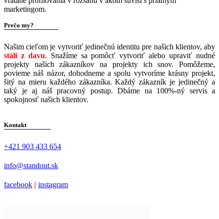
vrátane profilovania v rozsahu v akom súvisí s priamym
marketingom.
Prečo my?
Našim cieľom je vytvoriť jedinečnú identitu pre našich klientov, aby
stáli z davu
. Snažíme sa pomôcť vytvoriť alebo upraviť nudné
projekty našich zákazníkov na projekty ich snov. Pomôžeme,
povieme náš názor, dohodneme a spolu vytvoríme krásny projekt,
šitý na mieru každého zákazníka. Každý zákazník je jedinečný a
taký je aj náš pracovný postup. Dbáme na 100%-ný servis a
spokojnosť našich klientov.
Kontakt
+421 903 433 654
info@standout.sk
facebook
|
instagram