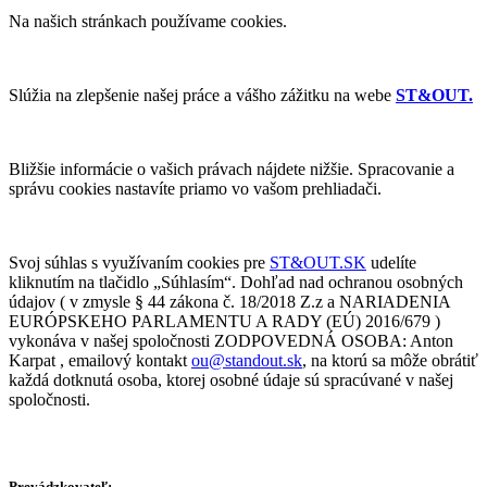
Na našich stránkach používame cookies.
Slúžia na zlepšenie našej práce a vášho zážitku na webe
ST&OUT.
Bližšie informácie o vašich právach nájdete nižšie. Spracovanie a
správu cookies nastavíte priamo vo vašom prehliadači.
Svoj súhlas s využívaním cookies pre
ST&OUT.SK
udelíte
kliknutím na tlačidlo „Súhlasím“. Dohľad nad ochranou osobných
údajov ( v zmysle § 44 zákona č. 18/2018 Z.z a NARIADENIA
EURÓPSKEHO PARLAMENTU A RADY (EÚ) 2016/679 )
vykonáva v našej spoločnosti ZODPOVEDNÁ OSOBA: Anton
Karpat , emailový kontakt
ou@standout.sk
, na ktorú sa môže obrátiť
každá dotknutá osoba, ktorej osobné údaje sú spracúvané v našej
spoločnosti.
Prevádzkovateľ: