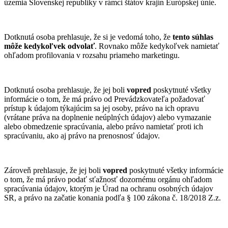
územia Slovenskej republiky v rámci štátov krajín Európskej únie.
Dotknutá osoba prehlasuje, že si je vedomá toho, že
tento súhlas
môže kedykoľvek odvolať
. Rovnako môže kedykoľvek namietať
ohľadom profilovania v rozsahu priameho marketingu.
Dotknutá osoba prehlasuje, že jej boli
vopred
poskytnuté všetky
informácie o tom, že má právo od Prevádzkovateľa požadovať
prístup k údajom týkajúcim sa jej osoby, právo na ich opravu
(vrátane práva na doplnenie neúplných údajov) alebo vymazanie
alebo obmedzenie spracúvania, alebo právo namietať proti ich
spracúvaniu, ako aj právo na prenosnosť údajov.
Zároveň prehlasuje, že jej boli
vopred
poskytnuté všetky informácie
o tom, že má právo podať sťažnosť dozornému orgánu ohľadom
spracúvania údajov, ktorým je Úrad na ochranu osobných údajov
SR, a právo na začatie konania podľa § 100 zákona č. 18/2018 Z.z.