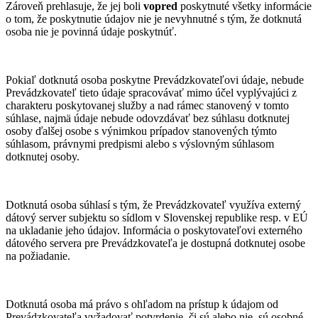
Zároveň prehlasuje, že jej boli
vopred
poskytnuté všetky informácie
o tom, že poskytnutie údajov nie je nevyhnutné s tým, že dotknutá
osoba nie je povinná údaje poskytnúť.
Pokiaľ dotknutá osoba poskytne Prevádzkovateľovi údaje, nebude
Prevádzkovateľ tieto údaje spracovávať mimo účel vyplývajúci z
charakteru poskytovanej služby a nad rámec stanovený v tomto
súhlase, najmä údaje nebude odovzdávať bez súhlasu dotknutej
osoby ďalšej osobe s výnimkou prípadov stanovených týmto
súhlasom, právnymi predpismi alebo s výslovným súhlasom
dotknutej osoby.
Dotknutá osoba súhlasí s tým, že Prevádzkovateľ využíva externý
dátový server subjektu so sídlom v Slovenskej republike resp. v EÚ
na ukladanie jeho údajov. Informácia o poskytovateľovi externého
dátového servera pre Prevádzkovateľa je dostupná dotknutej osobe
na požiadanie.
Dotknutá osoba má právo s ohľadom na prístup k údajom od
Prevádzkovateľa vyžadovať potvrdenie, či sú alebo nie sú osobné