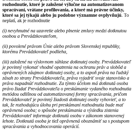
rozhodnutie, ktoré je založené výlučne na automatizovanom
spracúvaní, vrátane profilovania, a ktoré má právne účinky,
ktoré sa jej týkajú alebo ju podobne významne ovplyvňujú
. To
neplatí, ak je rozhodnutie
(i) nevyhnutné na uzavretie alebo plnenie zmluvy medzi dotknutou
osobou a Prevádzkovateľom,
(ii) povolené právom Únie alebo právom Slovenskej republiky,
ktorému Prevádzkovateľ podlieha,
(iii) založené na výslovnom súhlase dotknutej osoby. Prevádzkovateľ
je povinný vykonať vhodné opatrenia na ochranu práv a slobôd a
oprávnených záujmov dotknutej osoby, a to aspoň práva na ľudský
zásah zo strany Prevádzkovateľa, práva vyjadriť svoje stanovisko a
práva napadnúť rozhodnutie. Za týmto účelom má dotknutá osoba
právo žiadať Prevádzkovateľa o preskúmanie vydaného rozhodnutia
metódou odlišnou od automatizovanej formy spracúvania, pričom
Prevádzkovateľ je povinný žiadosti dotknutej osoby vyhovieť, a to
tak, že rozhodujúcu úlohu pri preskúmaní rozhodnutia bude mať
oprávnená osoba; o spôsobe preskúmania a výsledku zistenia
Prevádzkovateľ informuje dotknutú osobu v zákonom stanovenej
lehote. Dotknutá osoba je tiež oprávnená oboznámiť sa s postupom
spracúvania a vyhodnocovania operácií.