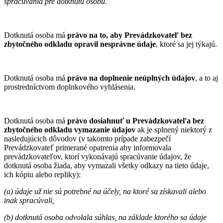
spracúvania pre dotknutú osobu.
Dotknutá osoba má
právo na to, aby Prevádzkovateľ bez
zbytočného odkladu opravil nesprávne údaje
, ktoré sa jej týkajú.
Dotknutá osoba má
právo na doplnenie neúplných údajov
, a to aj
prostredníctvom doplnkového vyhlásenia.
Dotknutá osoba má
právo dosiahnuť u Prevádzkovateľa bez
zbytočného odkladu vymazanie údajov
ak je splnený niektorý z
nasledujúcich dôvodov (v takomto prípade zabezpečí
Prevádzkovateľ primerané opatrenia aby informovala
prevádzkovateľov, ktorí vykonávajú spracúvanie údajov, že
dotknutá osoba žiada, aby vymazali všetky odkazy na tieto údaje,
ich kópiu alebo repliky):
(a) údaje už nie sú potrebné na účely, na ktoré sa získavali alebo
inak spracúvali,
(b) dotknutá osoba odvolala súhlas, na základe ktorého sa údaje