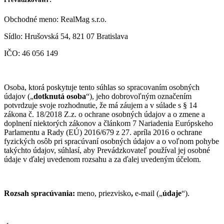
Obchodné meno: RealMag s.r.o.
Sídlo: Hrušovská 54, 821 07 Bratislava
IČO: 46 056 149
Osoba, ktorá poskytuje tento súhlas so spracovaním osobných
údajov („
dotknutá osoba
“), jeho dobrovoľným označením
potvrdzuje svoje rozhodnutie, že má záujem a v súlade s § 14
zákona č. 18/2018 Z.z. o ochrane osobných údajov a o zmene a
doplnení niektorých zákonov a článkom 7 Nariadenia Európskeho
Parlamentu a Rady (EÚ) 2016/679 z 27. apríla 2016 o ochrane
fyzických osôb pri spracúvaní osobných údajov a o voľnom pohybe
takýchto údajov, súhlasí, aby Prevádzkovateľ používal jej osobné
údaje v ďalej uvedenom rozsahu a za ďalej uvedeným účelom.
Rozsah spracúvania:
meno, priezvisko
,
e-mail („
údaje
“).