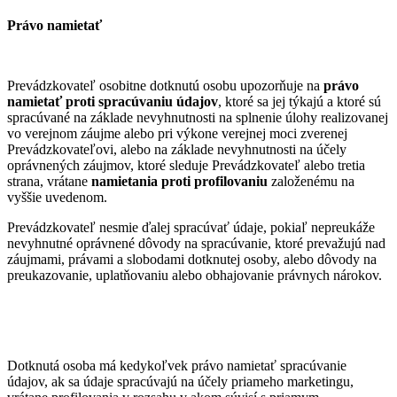
Právo namietať
Prevádzkovateľ osobitne dotknutú osobu upozorňuje na
právo
namietať proti spracúvaniu údajov
, ktoré sa jej týkajú a ktoré sú
spracúvané na základe nevyhnutnosti na splnenie úlohy realizovanej
vo verejnom záujme alebo pri výkone verejnej moci zverenej
Prevádzkovateľovi, alebo na základe nevyhnutnosti na účely
oprávnených záujmov, ktoré sleduje Prevádzkovateľ alebo tretia
strana, vrátane
namietania proti profilovaniu
založenému na
vyššie uvedenom.
Prevádzkovateľ nesmie ďalej spracúvať údaje, pokiaľ nepreukáže
nevyhnutné oprávnené dôvody na spracúvanie, ktoré prevažujú nad
záujmami, právami a slobodami dotknutej osoby, alebo dôvody na
preukazovanie, uplatňovaniu alebo obhajovanie právnych nárokov.
Dotknutá osoba má kedykoľvek právo namietať spracúvanie
údajov, ak sa údaje spracúvajú na účely priameho marketingu,